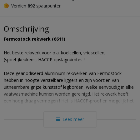
Verdien
892
spaarpunten
Omschrijving
Fermostock rekwerk (6611)
Het beste rekwerk voor o.a. koelcellen, vriescellen,
(spoel-)keukens, HACCP opslagruimtes !
Deze geanodiseerd aluminium rekwerken van Fermostock
hebben in hoogte verstelbare liggers en zijn voorzien van
uitneembare grijze kunststof legborden, welke eenvoudig in elke
vaatwasmachine kunnen worden gereinigd. Het rekwerk heeft
een hoog draag vermogen ! Het is HACCP-proof en mogelijk het
beste rekwerk wat momenteel op de markt verkrijgbaar is. Het
voldoet aan de strengste eisen qua duurzaamheid en stevigheid
Lees meer
en voldoet aan alle normen omtrent hygiëne en
reinigingsvoorwaarden (NF031). Dankzij de afgeronde hoeken en
vlakke oppervlakken genieten FERMOSTOCK rekwerken zelfs het