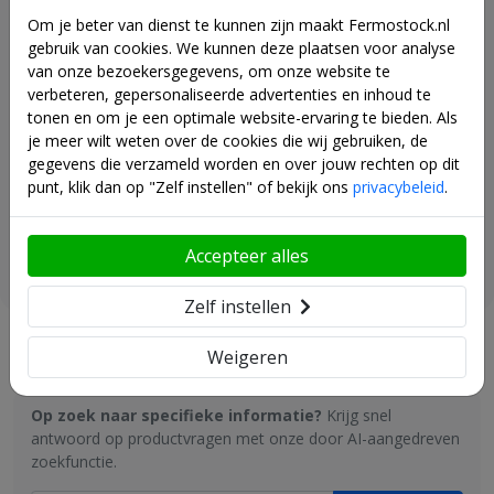
+ € 61,00
• Diepte
560
mm.
Om je beter van dienst te kunnen zijn maakt Fermostock.nl
gebruik van cookies. We kunnen deze plaatsen voor analyse
KUNSTSTOF LEGBORDEN (polymeer)
van onze bezoekersgegevens, om onze website te
verbeteren, gepersonaliseerde advertenties en inhoud te
• Diepte
560
mm.
tonen en om je een optimale website-ervaring te bieden. Als
• Perforaties: rond, Ø 40 mm.
je meer wilt weten over de cookies die wij gebruiken, de
• Eenvoudig uitneembaar en afwasbaar in vaatwasmachine
Fermostock retentiebak -
gegevens die verzameld worden en over jouw rechten op dit
• In dit rekwerk is het tevens mogelijk (deels) de legborden er uit
430x420x100 - Module B
punt, klik dan op "Zelf instellen" of bekijk ons
privacybeleid
.
te halen en hier diverse maten Gastronormbakken in te hangen.
+ € 79,00
Accepteer alles
DRAAGVERMOGEN PER NIVEAU
Zelf instellen
Vraag en antwoord
Weigeren
FERMOSTOCK REKWERKEN: BIEDEN ALLEEN MAAR
VOORDELEN !
• 100% voedingsgeschikt (corrosievrij) en voorzien van
Op zoek naar specifieke informatie?
Krijg snel
uitneembare legborden.
antwoord op productvragen met onze door AI-aangedreven
• Eenvoudige montage zonder gereedschap
zoekfunctie.
• Vrijstaande opstelling met toegankelijkheid aan elke zijde en in