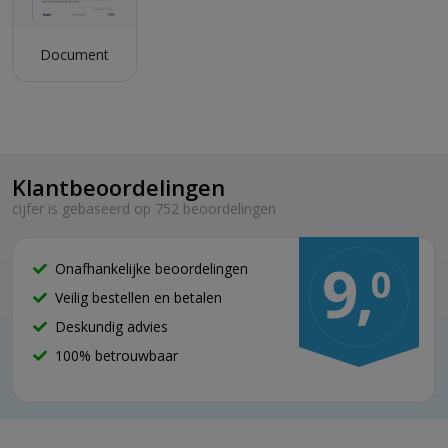
Dankzij de conische inhaakdragers (patent) kunnen de
rekstellingen door één enkel persoon snel, efficiënt en zonder
Document
gereedschap gemonteerd worden.
Bij montage in een hoek kunnen de hoekverbindingen gebruikt
worden, zodat de hoek openblijft en er geen staander in de weg
staat. Deze speciale hoekverbindingen verdragen evenveel
belasting als een staander.
Klantbeoordelingen
cijfer is gebaseerd op 752 beoordelingen
9,
Onafhankelijke beoordelingen
0
Veilig bestellen en betalen
Deskundig advies
100% betrouwbaar