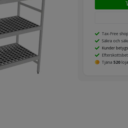
Tax-Free sho
Säkra och säk
Kunder betyg
Efterskottsbet
Tjäna
520
loja