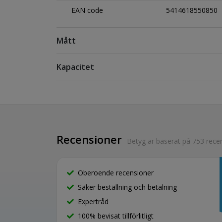
EAN code
5414618550850
Mått
Kapacitet
Recensioner
Betyg är baserat på 753 rece
Oberoende recensioner
Säker beställning och betalning
Expertråd
100% bevisat tillförlitligt