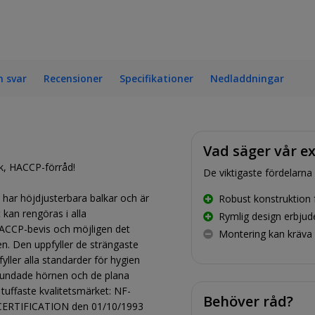
h svar
Recensioner
Specifikationer
Nedladdningar
Vad säger vår e
kök, HACCP-förråd!
De viktigaste fördelarna
har höjdjusterbara balkar och är
Robust konstruktion f
kan rengöras i alla
Rymlig design erbjud
HACCP-bevis och möjligen det
Montering kan kräva 
n. Den uppfyller de strängaste
yller alla standarder för hygien
rundade hörnen och de plana
uffaste kvalitetsmärket: NF-
Behöver råd?
 CERTIFICATION den 01/10/1993