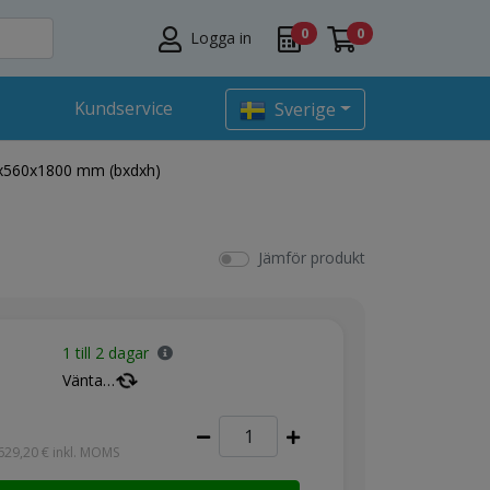
0
0
Logga in
Kundservice
Sverige
0x560x1800 mm (bxdxh)
Jämför produkt
1 till 2 dagar
Vänta…
629,20 €
inkl. MOMS