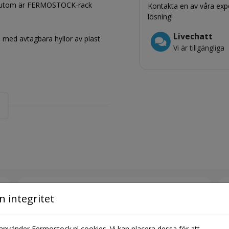
essutom är FERMOSTOCK-rack
Kontakta en av våra expe
lösning!
Livechatt
d med avtagbara hyllor av plast
Vi är tillgängliga
Glidande etiketthållare
n integritet
+ € 6,05
e använder Fermostock.nl cookies. Vi kan placera dessa för att