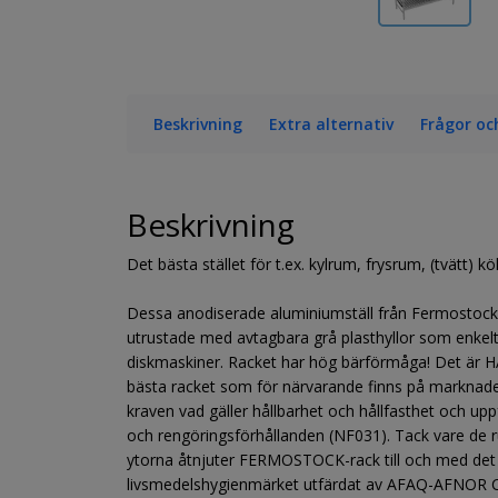
Beskrivning
Extra alternativ
Frågor oc
Beskrivning
Det bästa stället för t.ex. kylrum, frysrum, (tvätt) 
Dessa anodiserade aluminiumställ från Fermostock 
utrustade med avtagbara grå plasthyllor som enkelt 
diskmaskiner. Racket har hög bärförmåga! Det är 
bästa racket som för närvarande finns på marknade
kraven vad gäller hållbarhet och hållfasthet och uppf
och rengöringsförhållanden (NF031). Tack vare de 
ytorna åtnjuter FERMOSTOCK-rack till och med det t
livsmedelshygienmärket utfärdat av AFAQ-AFNOR