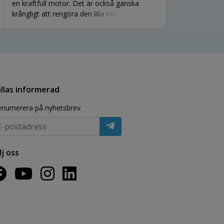
en kraftfull motor. Det är också ganska
krångligt att rengöra den lilla mängd vodka
som man måste lägga mellan de två
bunkarna för att förhindra frysning. På den
positiva sidan är glassen klar på 20 minuter.
llas informerad
enumerera på nyhetsbrev
lj oss