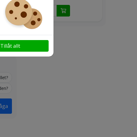
Tillåt allt
llet?
den?
råga