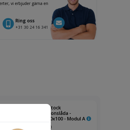
rter, vi erbjuder gärna en
Ring oss
+31 30 24 16 341
Fermostock
retentionslåda -
430x300x100 - Modul A
+ € 61,00