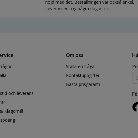
nöjd med det. Beställningen var också enkel.
Leveransen tog några dagar, men det gör
inget. Det borde inte förstöra det roliga.
ervice
Om oss
Hå
frågor
Ställa en fråga
Pr
älla
Kontaktuppgifter
Bästa prisgaranti
stid och leverans
Fö
rar
 & Klagomål
etspoäng