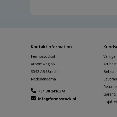
Kontaktinformation
Kunds
Fermostock.nl
Vanliga 
Atoomweg 66
Att best
3542 AB Utrecht
Betala
Nederländerna
Leveran
Returne
+31 30 2416341
Garanti
info@fermostock.nl
Lojalit