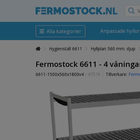
Anpassade hyllor
Alla kategorier
Hygienställ 6611
Hyllplan 560 mm. djup
Fermostock 6611 - 4 våning
6611-1500x560x1800v4
/ 47576
Tillverkare:
Ferm