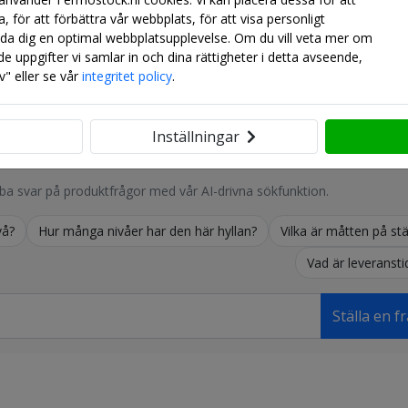
 hyllorna och hänga olika storlekar
 för att förbättra vår webbplats, för att visa personligt
juda dig en optimal webbplatsupplevelse. Om du vill veta mer om
e uppgifter vi samlar in och dina rättigheter i detta avseende,
!
lv" eller se vår
integritet policy
.
dd med avtagbara hyllor.
dor och i alla hörn
Inställningar
layout av tillgängligt utrymme)
a svar på produktfrågor med vår AI-drivna sökfunktion.
nklusive I-, L-, T-, U-, E-form)
vå?
Hur många nivåer har den här hyllan?
Vilka är måtten på stä
 rekommenderas för:
Vad är leveransti
Ställa en f