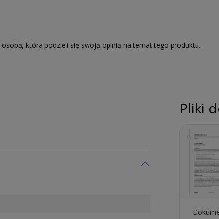
 osobą, która podzieli się swoją opinią na temat tego produktu.
ji składającej się z 2 słupków i
dów i półek. Słupki są
których można zamocować
Te podpory hakowe, które
ch, składają się z niezwykle
Pliki 
 w różnych standardowych
 do podpór hakowych. Na koniec
e w konserwacji plastikowe
 wybranej liczby poziomów.
 szafy podstawowej. Do
ad L, U, E lub T) stosuje się
elki poprzeczne regału
Dokume
t) regały mogą być montowane