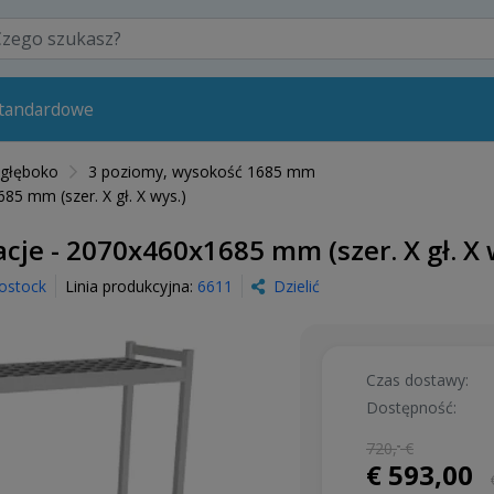
standardowe
 głęboko
3 poziomy, wysokość 1685 mm
5 mm (szer. X gł. X wys.)
je - 2070x460x1685 mm (szer. X gł. X 
ostock
Linia produkcyjna:
6611
Dzielić
Czas dostawy:
Dostępność:
720,
-
€
€ 593,00