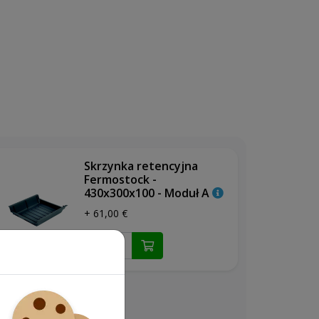
Skrzynka retencyjna
Fermostock -
430x300x100 - Moduł A
+ 61,00 €