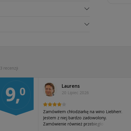
czniki narożne, aby narożnik
ecjalne złącza narożne mogą
3 recenzji
9,
Laurens
0
20 Lipiec 2026
Zamówiłem chłodziarkę na wino Liebherr.
Jestem z niej bardzo zadowolony.
Zamówienie również przebiegło
bezproblemowo. Dostawa zajęła kilka dni,