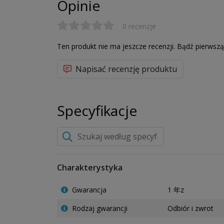
Opinie
• obszary przechowywania suchej żywności
• kuchnie do zmywania naczyń
0 recenzje
• itd itd.
BUDOWA
Ten produkt nie ma jeszcze recenzji. Bądź pierwszą
Regał podstawowy składa się z modułowej konstrukc
wybranej liczby poziomów, składającej się z podkła
Napisać recenzję produktu
wyposażone w niezbędne otwory montażowe, w 
stożkowe podpory hakowe (patent firmy Fermod). 
można przymocować do stojaka na kilku wysokościa
Specyfikacje
wytrzymałego stopu. Podkłady, które są dostępne
długościach, można następnie po prostu docisnąć
między tymi podkładami zostaną umieszczone łatw
półki. Są odpowiednie do temperatur do –30 ° C.
STOJAKI PRZEDŁUŻAJĄCE
Regał rozszerzający składa się z jednego stojaka i
Charakterystyka
Zawsze można podłączyć 2 szafy rozszerzające do
wykonania połączeń nakładanych pod kątem 90 ° (ukł
Gwarancja
1 年z
aluminiowe łączniki narożne, które nasuwa się na b
podstawowego.
Rodzaj gwarancji
Odbiór i zwrot
Dzięki stożkowym wspornikom zaczepowym (paten