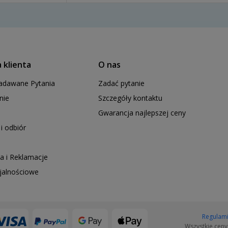
ale mniejsza z tym. To nie powinno popsuć
zabawy.
 klienta
O nas
adawane Pytania
Zadać pytanie
nie
Szczegóły kontaktu
Gwarancja najlepszej ceny
i odbiór
a i Reklamacje
ojalnościowe
Regulam
Wszystkie ceny