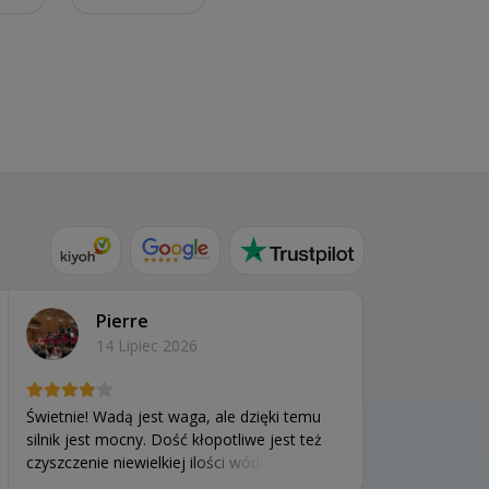
Pierre
14 Lipiec 2026
Świetnie! Wadą jest waga, ale dzięki temu
silnik jest mocny. Dość kłopotliwe jest też
czyszczenie niewielkiej ilości wódki, którą
trzeba wlać między dwie miski, żeby nie