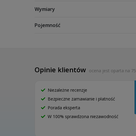
przez jedną osobę szybko, sprawnie i bez narzędzi.
Wymiary
Podczas montażu w narożniku można zastosować łą
pozostał otwarty i nie przeszkadzały słupki. Te sp
wytrzymać tyle samo obciążenia, co słupek.
Pojemność
Opinie klientów
ocena jest oparta na 75
Niezależne recenzje
Bezpieczne zamawianie i płatność
Porada eksperta
W 100% sprawdzona niezawodność