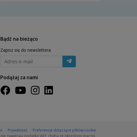
zamarzła. Zaletą jest to, że lody są gotowe
w 20 minut.
Bądź na bieżąco
Zapisz się do newslettera
Podążaj za nami
in
Prywatność
Preferencje dotyczące plików cookie
 nie zawierają podatku VAT, chyba że określono inaczej.