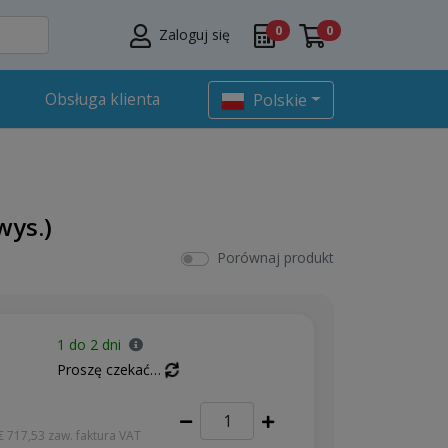
0
0
Zaloguj się
Obsługa klienta
Polskie
wys.)
Porównaj produkt
1 do 2 dni
Proszę czekać…
€ 717,53
zaw. faktura VAT