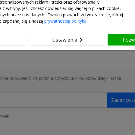
ersonalizowanych reklam i treści oraz oferowania Ci
z witryny. Jeśli chcesz dowiedzieć się więcej o plikach cookie,
nych przez nas danych i Twoich prawach w tym zakresie, kliknij
b zapoznaj się z naszą
prywatnością polityka
.
ć
Ustawienia
Pozw
porne na korozję) i
ron i we wszystkich rogach
do prania (higiena)
bkie odpowiedzi na pytania dotyczące produktów dzięki naszej
planowanie dostępnej
ie
Zadać pyt
 tym kształt I, L, T, U, E)
 zalecane dla:
yniki.