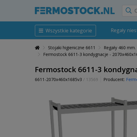
Regały nie
Wszystkie kategorie
Stojaki higieniczne 6611
Regały 460 mm.
Fermostock 6611-3 kondygnacje - 2070x460x168
Fermostock 6611-3 kondygnac
6611-2070x460x1685v3
/ 13569
Producent:
Ferm