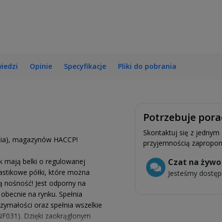
iedzi
Opinie
Specyfikacje
Pliki do pobrania
Potrzebuje pora
Skontaktuj się z jednym
mycia), magazynów HACCP!
przyjemnością zapropon
 mają belki o regulowanej
Czat na żywo
stikowe półki, które można
Jesteśmy dostęp
 nośność! Jest odporny na
obecnie na rynku. Spełnia
zymałości oraz spełnia wszelkie
NF031). Dzięki zaokrąglonym